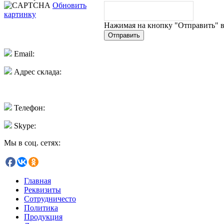
Обновить
картинку
Нажимая на кнопку "Отправить" в
Отправить
Email:
onwood@mail.ru
Адрес склада:
г. Химки, Коммунальный проезд д.12/2
Для удобства используйте Яндекс.Навигатор,
набрав в поиске просто: Онвуд
Телефон:
+7(499) 390-97-44
Skype:
on-wood
Мы в соц. сетях:
Главная
Реквизиты
Сотрудничесто
Политика
Продукция